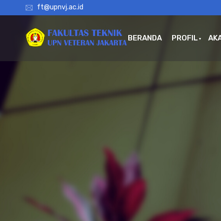
ft@upnvj.ac.id
BERANDA
PROFIL
AK