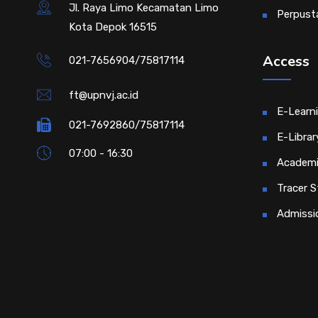
Jl. Raya Limo Kecamatan Limo
Perpust
Kota Depok 16515
Access
021-7656904/75817114
ft@upnvj.ac.id
E-Learn
021-7692860/75817114
E-Librar
07:00 - 16:30
Academi
Tracer S
Admissi