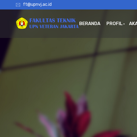
ft@upnvj.ac.id
BERANDA
PROFIL
AK