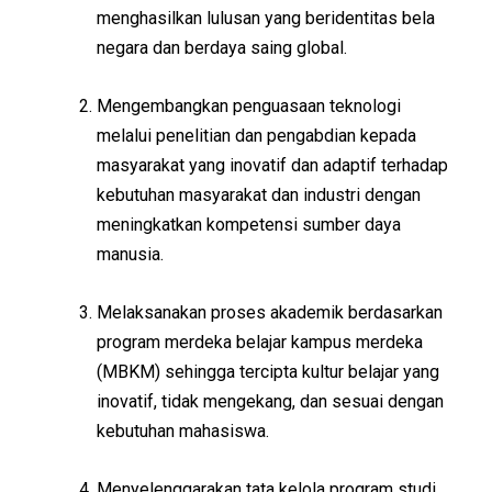
menghasilkan lulusan yang beridentitas bela
negara dan berdaya saing global.
Mengembangkan
penguasaan
teknologi
melalui
penelitian
dan
pengabdian
kepada
masyarakat
yang
inovatif
dan
adaptif
terhadap
kebutuhan
masyarakat
dan
industri
dengan
meningkatkan
kompetensi
sumber
daya
manusia
.
Melaksanakan
proses
akademik
berdasarkan
program
merdeka
belajar
kampus
merdeka
(MBKM)
sehingga
tercipta
kultur
belajar
yang
inovatif
,
tidak
mengekang
, dan
sesuai
dengan
kebutuhan
mahasiswa
.
Menyelenggarakan
tata
kelola
program
studi