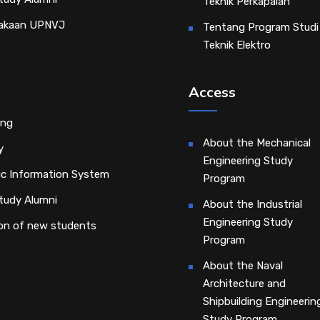
Teknik Perkapalan
akaan UPNVJ
Tentang Program Studi
Teknik Elektro
Access
ing
About the Mechanical
y
Engineering Study
c Information System
Program
tudy Alumni
About the Industrial
Engineering Study
on of new students
Program
About the Naval
Architecture and
Shipbuilding Engineerin
Study Program