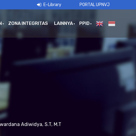
E-Library
PORTAL UPNVJ
N
ZONA INTEGRITAS
LAINNYA
PPID
wardana Adiwidya, S.T, M.T