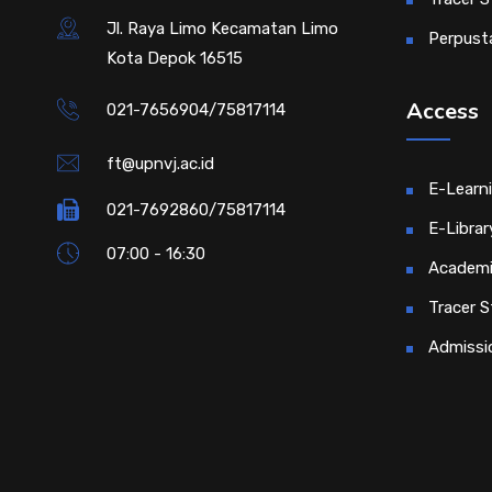
Jl. Raya Limo Kecamatan Limo
Perpust
Kota Depok 16515
Access
021-7656904/75817114
ft@upnvj.ac.id
E-Learn
021-7692860/75817114
E-Librar
07:00 - 16:30
Academi
Tracer S
Admissi