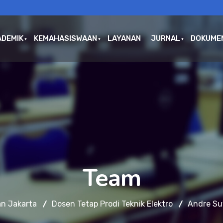
ADEMIK
KEMAHASISWAAN
LAYANAN
JURNAL
DOKUME
Team
an Jakarta
Dosen Tetap Prodi Teknik Elektro
Andre Su