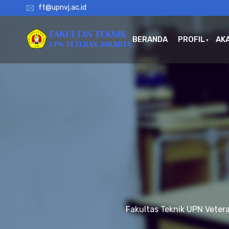
ft@upnvj.ac.id
BERANDA
PROFIL
AK
Fakultas Teknik UPN Veter