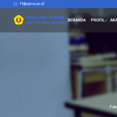
ft@upnvj.ac.id
BERANDA
PROFIL
AK
Fak