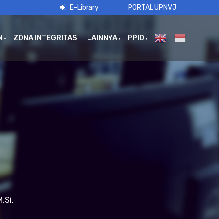
E-Library
PORTAL UPNVJ
N
ZONA INTEGRITAS
LAINNYA
PPID
M.Si.