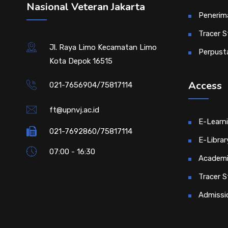
Nasional Veteran Jakarta
Penerim
Tracer S
Jl. Raya Limo Kecamatan Limo
Perpust
Kota Depok 16515
Access
021-7656904/75817114
ft@upnvj.ac.id
E-Learn
021-7692860/75817114
E-Librar
07:00 - 16:30
Academi
Tracer S
Admissi