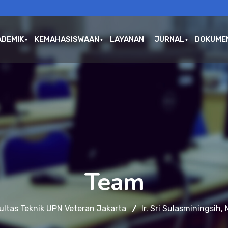
ADEMIK
KEMAHASISWAAN
LAYANAN
JURNAL
DOKUME
Team
ultas Teknik UPN Veteran Jakarta
Ir. Sri Sulasminingsih, 