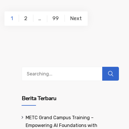
Posts
1
2
99
Next
…
navigation
Search
for:
Berita Terbaru
METC Grand Campus Training –
Empowering AI Foundations with