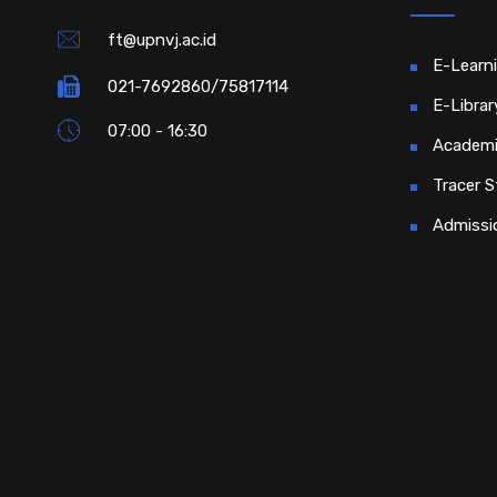
ft@upnvj.ac.id
E-Learn
021-7692860/75817114
E-Librar
07:00 - 16:30
Academi
Tracer S
Admissi