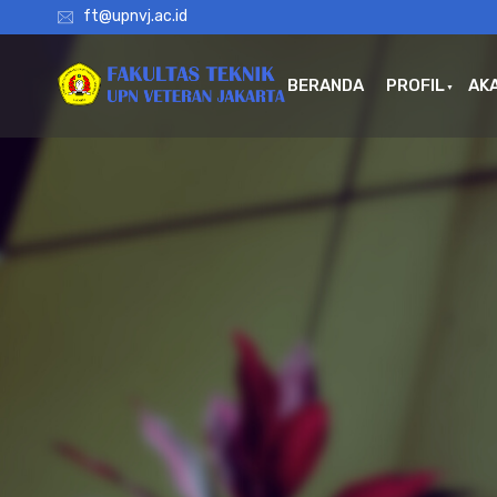
ft@upnvj.ac.id
BERANDA
PROFIL
AK