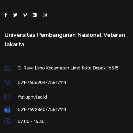
Universitas Pembangunan Nasional Veteran
Jakarta
Jl. Raya Limo Kecamatan Limo Kota Depok 16515
021-7656904/75817114
ft@upnvj.ac.id
021-7692860/75817114
07:00 - 16:30