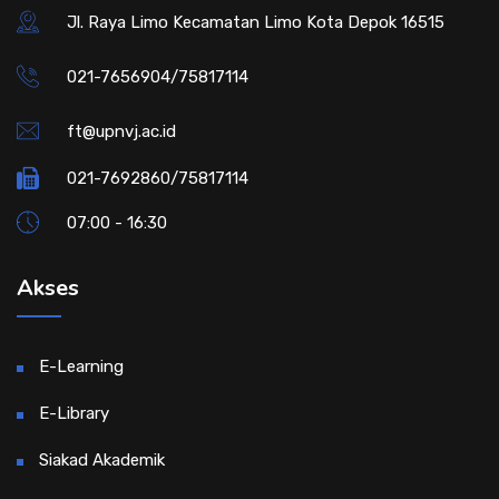
Jl. Raya Limo Kecamatan Limo Kota Depok 16515
021-7656904/75817114
ft@upnvj.ac.id
021-7692860/75817114
07:00 - 16:30
Akses
E-Learning
E-Library
Siakad Akademik