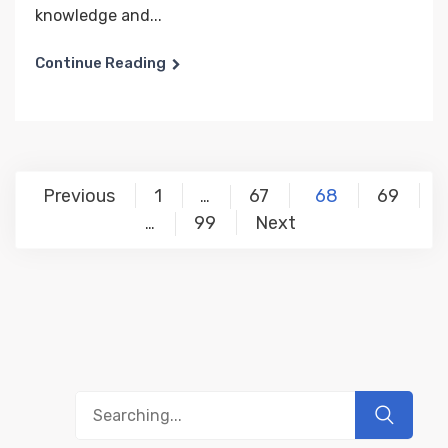
knowledge and...
Continue Reading
Posts
Previous
1
67
68
69
…
navigation
99
Next
…
Search
for: